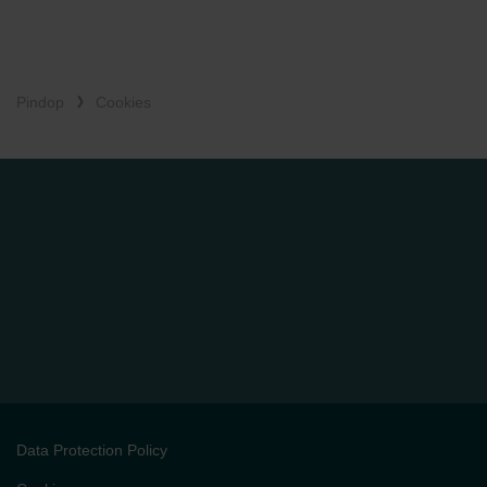
Limitet Şirketi: Web Sitesi Çerezleri
Zehnder Group Nederland bv: Privacyverklaringen
Zehnder Group Sales International: Privacy Policy
Zehnder Group Schweiz AG: Datenschutz
Pindop
Cookies
Zehnder Polska Sp. z o.o.: Oświadczenie o ochronie
danych Zehnder
Zehnder Group UK Limited: Privacy Policy
Data Protection Policy